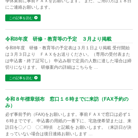
季休業前に事前ＦＡＸをお願いします。 また、ご用の方は１８日
にご連絡お願いします。
この記事を読む
令和8年度 研修・教育等の予定 ３月より掲載
令和8年度 研修・教育等の予定表は３月１日より掲載 受付開始
は３月３日より ＦＡＸをお送りください。（専用の受付表また
は申込書・終了証写し） 申込み順で定員の人数に達した場合は締
切りになります。 研修案内の詳細はこちらを …
この記事を読む
令和８年標章頒布 窓口１６時までに来訪（FAX予約の
み）
必ず事前予約（FAX)をお願いします。事前ＦＡＸで窓口は必ず１
６時までです。 申込書の用紙の一番下に、宅急便希望または、来
訪日を〇／〇 〇〇時頃 と記載を お願いします。（来訪日が決
まっていない場合は後日連絡お願いします …