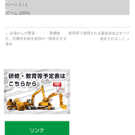
ページ
1
/
1
ズーム
100%
←
足場からの墜落・・・・要綱改
群馬県で適用される最低賃金はすべて
正、労働安全衛生規則の一部改正する
改定されました
→
省令